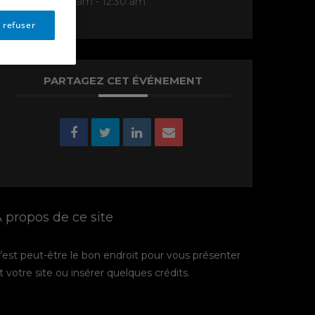
12:30 am - 12:30 am
 refuser
PARTAGEZ CET ÉVÉNEMENT
 propos de ce site
’est peut-être le bon endroit pour vous présenter
t votre site ou insérer quelques crédits.