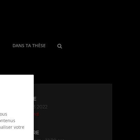
SEARCH
DANS TA THÈSE
DATE
Oct 13 2022
nous
Expired!
contenus
aliser votre
HEURE