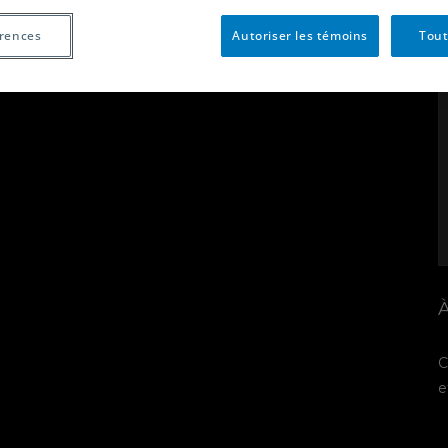
+ iCal / Outlook export
érences
Autoriser les témoins
Tout
À
C
e