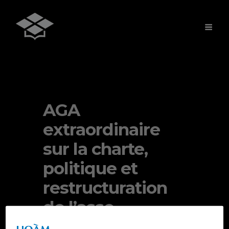
AGA
extraordinaire
sur la charte,
politique et
restructuration
de l’asso